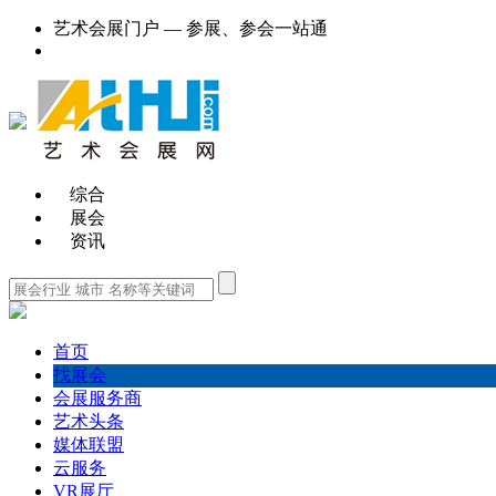
艺术会展门户 — 参展、参会一站通
综合
展会
资讯
首页
找展会
会展服务商
艺术头条
媒体联盟
云服务
VR展厅