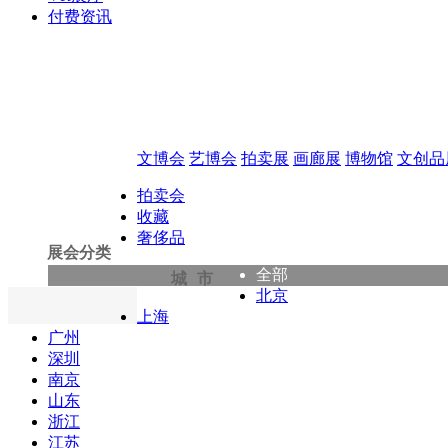
付费资讯
文博会
艺博会
拍卖展
画廊展
博物馆
文创品
拍卖会
收藏
奢侈品
展会分类
全部
城市
北京
上海
广州
深圳
南京
山东
浙江
江苏